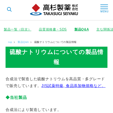
t
o
MENU
g
g
l
e
n
製品一覧（目次）
品質規格書・SDS
製品Q&A
主な関係
a
v
i
top
製品Q&A
硫酸ナトリウムについての製品情報
g
a
硫酸ナトリウムについての製品情
t
i
o
報
n
合成法で製造した硫酸ナトリウムを高品質・多グレード
で販売しています。
JIS試薬特級, 食品添加物規格など。
◆当社製品
合成法により製造しています。